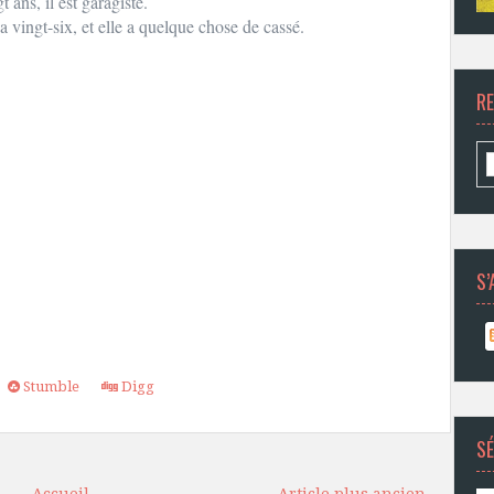
gt ans, il est garagiste.
a vingt-six, et elle a quelque chose de cassé.
R
S’
Stumble
Digg
SÉ