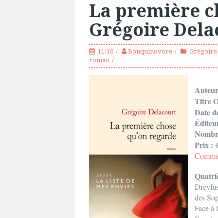
La première c
Grégoire Dela
11:10
Bouquinovore
Grégoire
roman
Auteu
Titre O
Date d
Éditeu
Nombre
Prix :
Comman
Quatri
Dreyfu
des Sop
Face à l