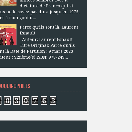
dictature de Franco qui si
us ne le savez pas dura jusqu'en 1975,
ec à mon goût u...
Parce qu’ils sont là, Laurent
Esnault
Auteur: Laurent Esnault
Titre Original: Parce qu’ils
nt là Date de Parution : 9 mars 2023
iteur : Sixième(s) ISBN: 978-249...
OUQUINOPHILES
4
0
3
0
7
6
3