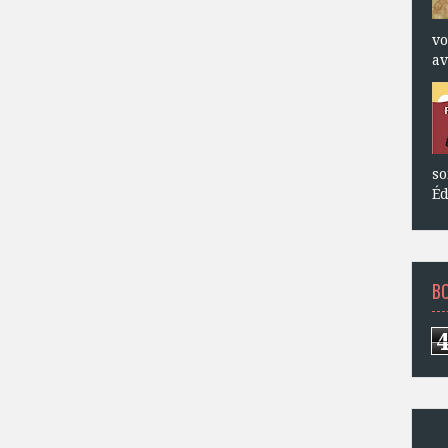
vo
av
so
Éd
B