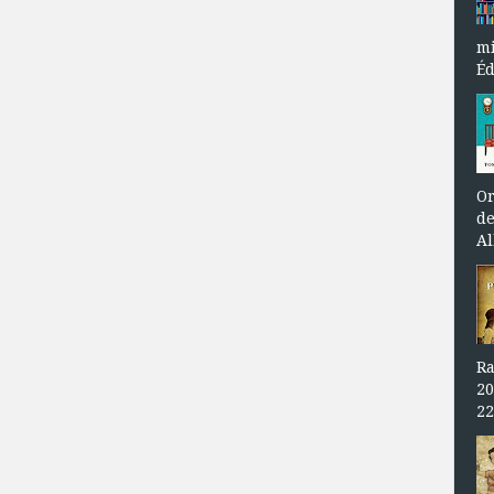
mi
Éd
Or
de
Al
Ra
20
22