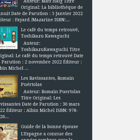
Auteur: Matt Haig Titre
Original: La bibliothèque de
nuit Date de Parution : 5 Janvier 2022
iteur : Fayard /Mazarine ISBN:...
Le café du temps retrouvé,
Toshikazu Kawaguchi
Auteur:
ToshikazuKawaguchi Titre
iginal: Le café du temps retrouvé Date
 Parution : 2 novembre 2022 Éditeur :
bin Michel ...
Les Ravissantes, Romain
Puértolas
Auteur: Romain Puertolas
Titre Original: Les
vissantes Date de Parution : 30 mars
22 Éditeur : Albin Michel ISBN: 978-
26...
Guide de la bonne épouse
L'Espagne a connue des
années sombres avec la