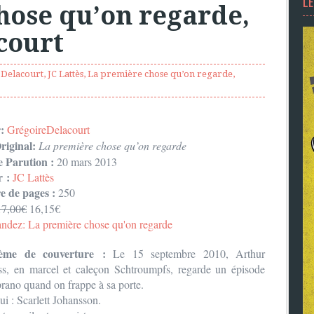
L
hose qu’on regarde,
court
 Delacourt
,
JC Lattès
,
La première chose qu’on regarde
,
r:
GrégoireDelacourt
riginal:
La première chose qu’on regarde
e Parution :
20 mars 2013
r :
JC Lattès
 de pages :
250
17,00€
16,15€
dez: La première chose qu'on regarde
ème de couverture :
Le 15 septembre 2010, Arthur
ss, en marcel et caleçon Schtroumpfs, regarde un épisode
rano quand on frappe à sa porte.
ui : Scarlett Johansson.