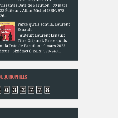
vissantes Date de Parution : 30 mars
22 Éditeur : Albin Michel ISBN: 978-
26...
Parce qu’ils sont là, Laurent
Esnault
Auteur: Laurent Esnault
Titre Original: Parce qu’ils
nt là Date de Parution : 9 mars 2023
iteur : Sixième(s) ISBN: 978-249...
OUQUINOPHILES
4
0
3
2
7
7
8