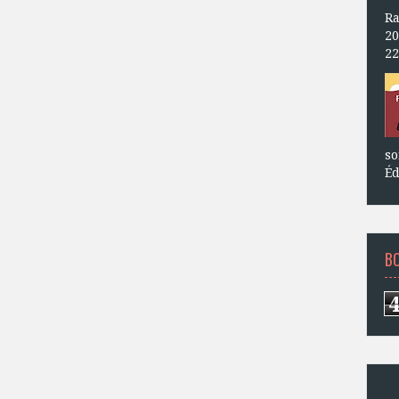
Ra
20
22
so
Éd
B