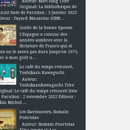
Auteur: Matt Haig Titre
Original: La bibliothèque de
nuit Date de Parution : 5 Janvier 2022
iteur : Fayard /Mazarine ISBN:...
Guide de la bonne épouse
L'Espagne a connue des
années sombres avec la
dictature de Franco qui si
us ne le savez pas dura jusqu'en 1975,
ec à mon goût u...
Le café du temps retrouvé,
Toshikazu Kawaguchi
Auteur:
ToshikazuKawaguchi Titre
iginal: Le café du temps retrouvé Date
 Parution : 2 novembre 2022 Éditeur :
bin Michel ...
Les Ravissantes, Romain
Puértolas
Auteur: Romain Puertolas
Titre Original: Les