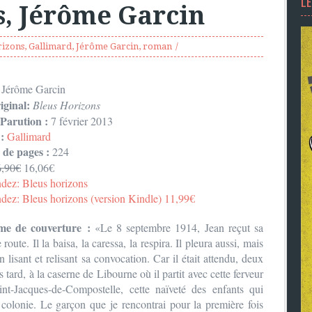
L
s, Jérôme Garcin
rizons
,
Gallimard
,
Jérôme Garcin
,
roman
:
Jérôme Garcin
iginal:
Bleus Horizons
Parution :
7 février 2013
 :
Gallimard
de pages :
224
6,90€
16,06€
ez: Bleus horizons
z: Bleus horizons (version Kindle) 11,99€
me de couverture :
«Le 8 septembre 1914, Jean reçut sa
e route. Il la baisa, la caressa, la respira. Il pleura aussi, mais
n lisant et relisant sa convocation. Car il était attendu, deux
s tard, à la caserne de Libourne où il partit avec cette ferveur
int-Jacques-de-Compostelle, cette naïveté des enfants qui
colonie. Le garçon que je rencontrai pour la première fois