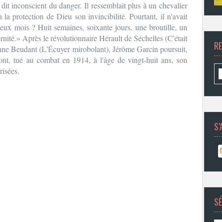
t dit inconscient du danger. Il ressemblait plus à un chevalier
à la protection de Dieu son invincibilité. Pourtant, il n'avait
eux mois ? Huit semaines, soixante jours, une broutille, un
rnité.» Après le révolutionnaire Hérault de Séchelles (C'était
R
ienne Beudant (L'Écuyer mirobolant), Jérôme Garcin poursuit,
nt, tué au combat en 1914, à l'âge de vingt-huit ans, son
risées.
S’
SÉ