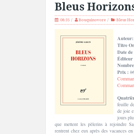
Bleus Horizon
08:35
Bouquinovore
Bleus Ho
Auteur
Titre Or
Date de 
Éditeur
Nombre 
Prix :
1
Command
Commande
Quatriè
feuille d
de joie e
jours plu
que mettent les pèlerins à rejoindre Sa
rentrent chez eux après des vacances en 