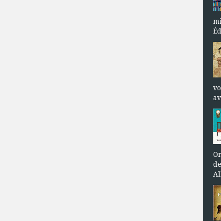
mi
Éd
vo
av
Or
de
Al