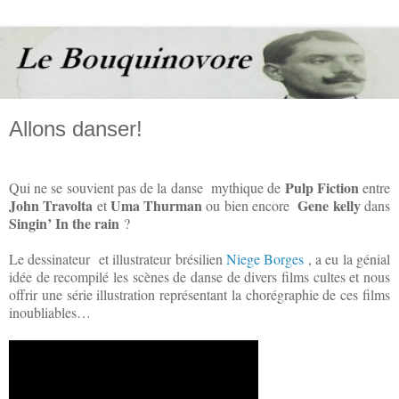
Allons danser!
Pulp Fiction
Qui ne se souvient pas de la danse mythique de
entre
John Travolta
Uma Thurman
Gene kelly
et
ou bien encore
dans
Singin’ In the rain
?
Le dessinateur et illustrateur brésilien
Niege Borges
, a eu la génial
idée de recompilé les scènes de danse de divers films cultes et nous
offrir une série illustration représentant la chorégraphie de ces films
inoubliables…