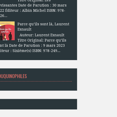
vissantes Date de Parution : 30 mars
22 Éditeur : Albin Michel ISBN: 978-
26...
Parce qu’ils sont là, Laurent
Esnault
Auteur: Laurent Esnault
Titre Original: Parce qu’ils
nt là Date de Parution : 9 mars 2023
iteur : Sixième(s) ISBN: 978-249...
OUQUINOPHILES