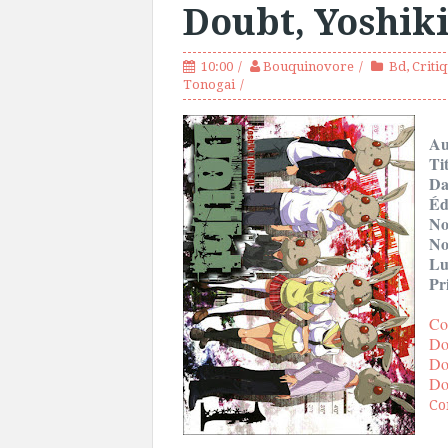
Doubt, Yoshik
10:00
Bouquinovore
Bd
,
Criti
Tonogai
Au
Ti
Da
Éd
No
No
Lu
Pr
Co
Do
Do
Do
Co