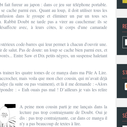
t fait fureur au japon : dans ce jeu sur téléphone portable.
se cache parmi eux. Quant au loup, il doit utiliser tous les
onfusion dans le groupe et éliminer un par un tous ses
eu. Rabbit Doubt ne tarde pas a virer au cauchemar: ils se
R
désaffecte avec, à leurs côtes, le corps d'une camarade
stérieux code-barres qui leur permet à chacun d'ouvrir une.
ir de salut. Pas de doute: un loup se cache bien parmi eux, et
évorés... Entre Saw et Dix petits nègres, un suspense haletant
S’
is trainer les quatre tomes de ce manga dans ma Pile A Lire.
accrocher, mais voila que mon cher cousin, qui m’avait déjà
Judge (la suite ou pas vraiment), et là il me demande : «Alors
ondre : « Euh ouais pas mal ! D’ailleurs je vais les relire
A peine mon cousin parti je me lançais dans la
lecture pas trop contraignante de Doubt. Oui je
SÉ
dis : pas trop contraignante, car dans ce manga il
n’y a pas beaucoup de textes à lire.