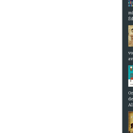
mi
Éd
vo
av
Or
de
Al