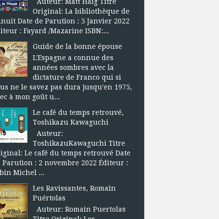
Auteur: Matt Haig Titre
Original: La bibliothèque de
nuit Date de Parution : 5 Janvier 2022
iteur : Fayard /Mazarine ISBN:...
Guide de la bonne épouse
L'Espagne a connue des
années sombres avec la
dictature de Franco qui si
us ne le savez pas dura jusqu'en 1975,
ec à mon goût u...
Le café du temps retrouvé,
Toshikazu Kawaguchi
Auteur:
ToshikazuKawaguchi Titre
iginal: Le café du temps retrouvé Date
 Parution : 2 novembre 2022 Éditeur :
bin Michel ...
Les Ravissantes, Romain
Puértolas
Auteur: Romain Puertolas
Titre Original: Les