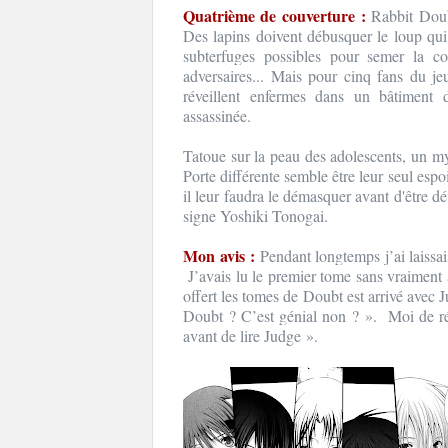
Quatrième de couverture :
Rabbit Doub
Des lapins doivent débusquer le loup qui 
subterfuges possibles pour semer la c
adversaires... Mais pour cinq fans du j
réveillent enfermes dans un bâtiment 
assassinée.
Tatoue sur la peau des adolescents, un my
Porte différente semble être leur seul espo
il leur faudra le démasquer avant d'être d
signe Yoshiki Tonogai.
Mon avis :
Pendant longtemps j’ai laissa
J’avais lu le premier tome sans vraiment 
offert les tomes de Doubt est arrivé avec 
Doubt ? C’est génial non ? ». Moi de rép
avant de lire Judge ».