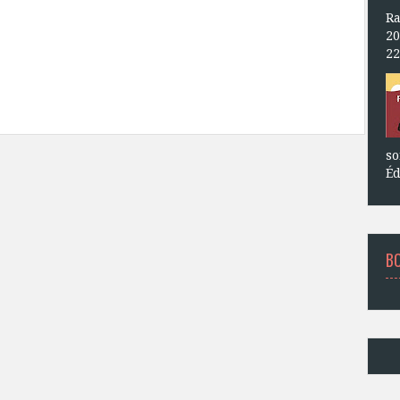
Ra
20
22
so
Éd
B