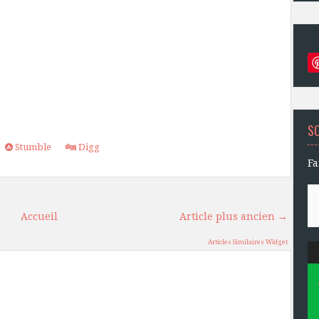
S
Stumble
Digg
Fa
Accueil
Article plus ancien →
Articles Similaires Widget