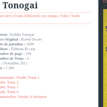
L
i Tonogai
que Livre
,
Doubt
,
Éditions Ki-oon
,
manga
,
Triller
,
Yosiki
teur:
Yoshiki Tonogai
tre Original :
Rabbit Doubt
te de parution :
2009
iteur :
Éditions Ki-oon
mbre de page :
198
mbre de Tome :
4
 :
Novembre 2011
ix :
7,50€
mmandez: Doubt, Tome 1
ubt, Tome 2
ubt, Tome 3
ubt, Tome 4
mmandez: Doubt, 4 volumes