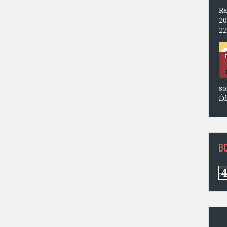
Ra
20
22
so
Éd
B