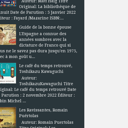
Auteur: Matt Haig Titre
Original: La bibliothèque de
nuit Date de Parution : 5 Janvier 2022
iteur : Fayard /Mazarine ISBN:...
Guide de la bonne épouse
L'Espagne a connue des
années sombres avec la
dictature de Franco qui si
us ne le savez pas dura jusqu'en 1975,
ec à mon goût u...
Le café du temps retrouvé,
Toshikazu Kawaguchi
Auteur:
ToshikazuKawaguchi Titre
iginal: Le café du temps retrouvé Date
 Parution : 2 novembre 2022 Éditeur :
bin Michel ...
Les Ravissantes, Romain
Puértolas
Auteur: Romain Puertolas
Titre Original: Les