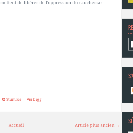
mettent de libérer de l'oppression du cauchemar.
R
S’
Stumble
Digg
SÉ
Accueil
Article plus ancien →