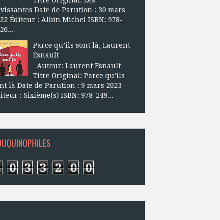
vissantes Date de Parution : 30 mars
22 Éditeur : Albin Michel ISBN: 978-
26...
Parce qu’ils sont là, Laurent
Esnault
Auteur: Laurent Esnault
Titre Original: Parce qu’ils
nt là Date de Parution : 9 mars 2023
iteur : Sixième(s) ISBN: 978-249...
OUQUINOPHILES
4
0
3
3
2
0
0