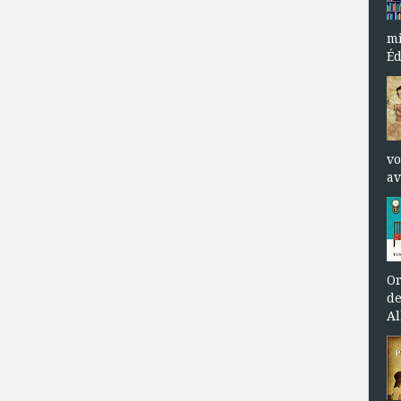
mi
Éd
vo
av
Or
de
Al